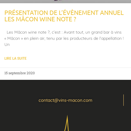
PRÉSENTATION DE L’ÉVÈNEMENT ANNUEL
LES MÂCON WINE NOTE ?
Les Mâcon wine note ?, c’est : Avant tout, un grand bar à vins
« Mâcon » en plein air, tenu par les producteurs de l’appellation !
Un
LIRE LA SUITE
15 septembre 2020
contact@vins-macon.com