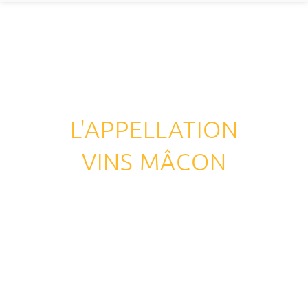
L'APPELLATION
VINS MÂCON
Dotés d’une renommée internationale,
les Mâcon sont
Unis dans la diversité,
ils
en pleine évolution.
représentent à eux seul
un panel important de
senteurs et d’arômes.
Passant de l’or blanc au
jaune paille ou encore à l’or vert pour les vins
blancs et du grenat au carmin pour les rouges,
les
Mâcon se savourent, mais ne se ressemblent pas