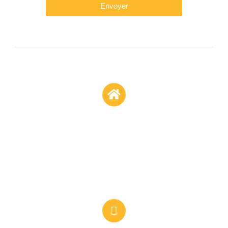
Envoyer
Union des Producteurs de Vins
Mâcon
520 avenue de Lattre de Tassigny
71000 Mâcon