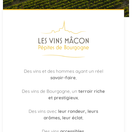
DÉCOUVREZ LES
PÉPITES DE
BOURGOGNE
Partez à la découverte des Vins Mâcon, des
vins de Bourgogne d'une grande fraîcheur,
surprenants et accessibles.
Des vins et des hommes ayant un réel
savoir-faire
,
Je découvre
Des vins de Bourgogne, un
terroir riche
et prestigieux
,
Des vins avec
leur rondeur, leurs
arômes, leur éclat
,
Des vins
accessibles
,