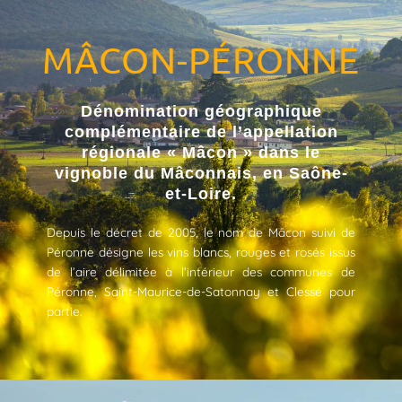
MÂCON-PÉRONNE
Dénomination géographique
complémentaire de l’appellation
régionale « Mâcon » dans le
vignoble du Mâconnais, en Saône-
et-Loire.
Depuis le décret de 2005, le nom de Mâcon suivi de
Péronne désigne les vins blancs, rouges et rosés issus
de l’aire délimitée à l’intérieur des communes de
Péronne, Saint-Maurice-de-Satonnay et Clessé pour
partie.