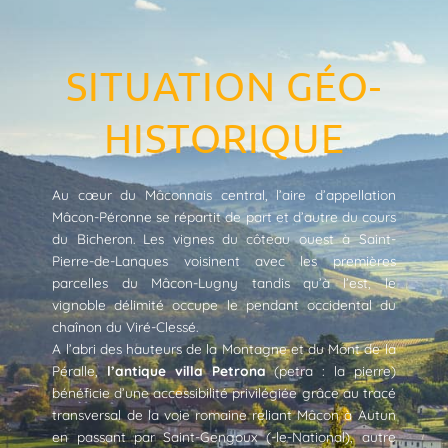
SITUATION GÉO-
HISTORIQUE
Au cœur du Mâconnais central, l’aire d’appellation
Mâcon-Péronne se répartit de part et d’autre du cours
du Bicheron. Les vignes du côteau ouest à Saint-
Pierre-de-Lanques voisinent avec les premières
parcelles du Mâcon-Lugny tandis qu’à l’est, le
vignoble délimité occupe le pendant occidental du
chaînon du Viré-Clessé.
A l’abri des hauteurs de la Montagne et du Mont de la
Péralle,
l’antique villa Petrona
(petra : la pierre)
bénéficie d’une accessibilité privilégiée grâce au tracé
transversal de la voie romaine reliant Mâcon à Autun
en passant par Saint-Gengoux (-le-National), autre