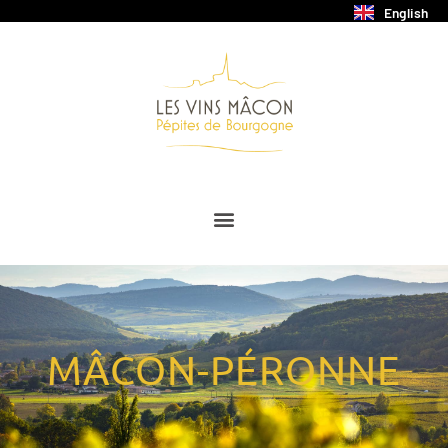
Aller
English
au
contenu
MÂCON-PÉRONNE