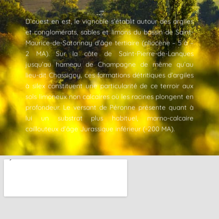
D’ouest en est, le vignoble s’établit autour des argiles
et conglomérats, sables et limons du bassin de Saint-
Maurice-de-Satonnay d’âge tertiaire (pliocène – 5 à –
2 MA). Sur la côte de Saint-Pierre-de-Lanques
jusqu’au hameau de Champagne de même qu’au
lieu-dit Chassigny, ces formations détritiques d’argiles
à silex constituent une particularité de ce terroir aux
sols limoneux non calcaires où les racines plongent en
profondeur. Le versant de Péronne présente quant à
lui un substrat plus habituel, marno-calcaire
caillouteux d’âge Jurassique inférieur (-200 MA).