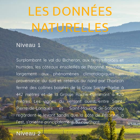
LES DONNÉES
NATURELLES
Niveau 1
Surplombant le val du Bicheron, aux terres froides et
humides, les côteaux ensoleillés de Péronne s’ouvrent
largement aux phénomènes climatologiques en
provenance du sud et retenus au nord par l’horizon
fermé des collines boisées de la Croix Sainte-Barbe à
442 mètres et de la Grosse Roche culminant à 420
mètres. Les vignes du versant ouest entre Saint-
Pierre-de-Lanques et Saint-Maurice-de-Satonnay
regardent le levant tandis que la côte de Péronne, à
l’est, s’oriente principalement au couchant.
Niveau 2