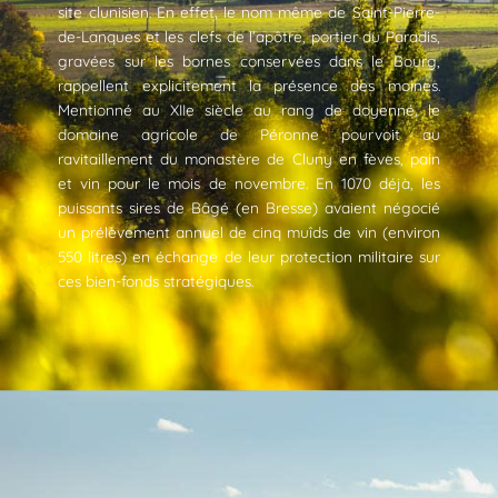
site clunisien. En effet, le nom même de Saint-Pierre-
de-Lanques et les clefs de l’apôtre, portier du Paradis,
gravées sur les bornes conservées dans le Bourg,
rappellent explicitement la présence des moines.
Mentionné au XIIe siècle au rang de doyenné, le
domaine agricole de Péronne pourvoit au
ravitaillement du monastère de Cluny en fèves, pain
et vin pour le mois de novembre. En 1070 déjà, les
puissants sires de Bâgé (en Bresse) avaient négocié
un prélèvement annuel de cinq muîds de vin (environ
550 litres) en échange de leur protection militaire sur
ces bien-fonds stratégiques.