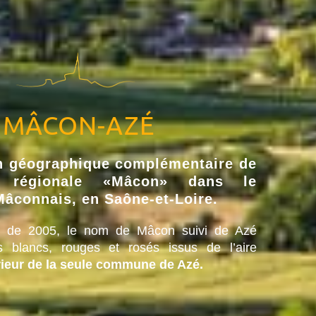
MÂCON-AZÉ
n géographique complémentaire de
ion régionale «Mâcon» dans le
Mâconnais, en Saône-et-Loire.
t de 2005, le nom de Mâcon suivi de Azé
s blancs, rouges et rosés issus de l’aire
érieur de la seule commune de Azé.