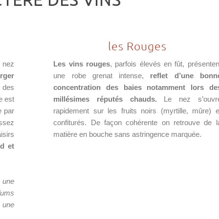
les Rouges
 nez
Les vins rouges
, parfois élevés en fût, présenten
erger
une robe grenat intense,
reflet d’une bonn
 des
concentration des baies notamment lors de
e est
millésimes réputés chauds.
Le nez s’ouvr
e par
rapidement sur les fruits noirs (myrtille, mûre) e
assez
confiturés. De façon cohérente on retrouve de l
isirs
matière en bouche sans astringence marquée.
d et
 une
rfums
s une