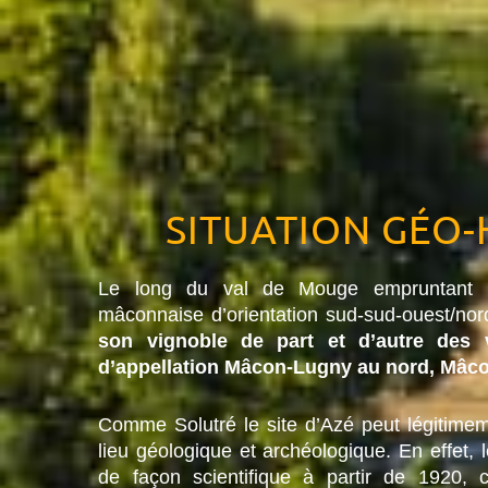
SITUATION GÉO-
Le long du val de Mouge empruntant
mâconnaise d’orientation sud-sud-ouest/nor
son vignoble de part et d’autre des 
d’appellation Mâcon-Lugny au nord, Mâco
Comme Solutré le site d’Azé peut légitimem
lieu géologique et archéologique. En effet, 
de façon scientifique à partir de 1920, c