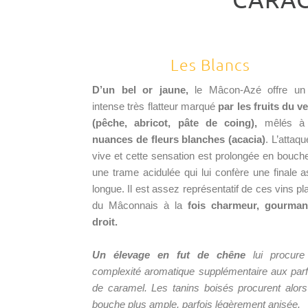
Les Blancs
D’un bel or jaune,
le Mâcon-Azé offre un
intense très flatteur marqué
par les fruits du v
(pêche, abricot, pâte de coing),
mêlés à
nuances de fleurs blanches (acacia)
. L’attaqu
vive et cette sensation est prolongée en bouch
une trame acidulée qui lui confère une finale 
longue. Il est assez représentatif de ces vins pla
du Mâconnais à la
fois charmeur, gourman
droit.
Un élevage en fut de chêne
lui procure
complexité aromatique supplémentaire aux pa
de caramel. Les tanins boisés procurent alor
bouche plus ample, parfois légèrement anisée.