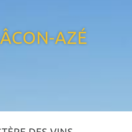
ÂCON-AZÉ
TÈRE DES VINS