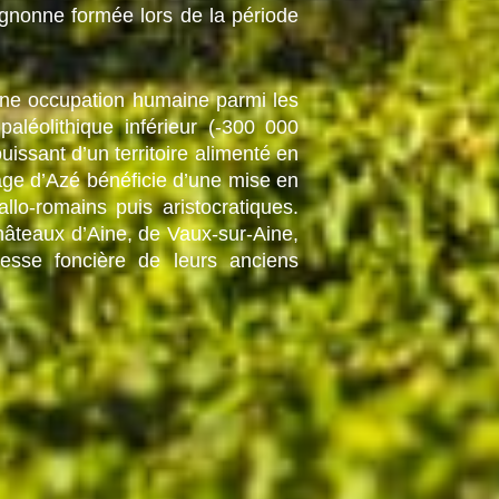
ignonne formée lors de la période
’une occupation humaine parmi les
léolithique inférieur (-300 000
uissant d’un territoire alimenté en
age d’Azé bénéficie d’une mise en
llo-romains puis aristocratiques.
hâteaux d’Aine, de Vaux-sur-Aine,
esse foncière de leurs anciens