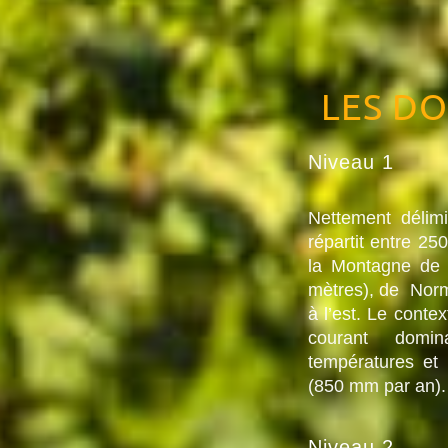
LES D
Niveau 1
Nettement délimi
répartit entre 25
la Montagne de 
mètres), de Norm
à l’est. Le cont
courant domi
températures et
(850 mm par an).
Niveau 2