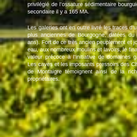
privilégié de l’ossature sédimentaire bourgu
secondaire il y a 165 MA.
Les galeries ont en outre livré les traces d
plus anciennes de Bourgogne, datées du pa
ans). Fort de ce très ancien peuplement et jo
eau, aux nombreux moulins et lavoirs, le fin
valeur précoce à l’initiative de domaines ga
Les caves et les imposants pressoirs des C
de Montaigre témoignent ainsi de la rich
propriétaires.