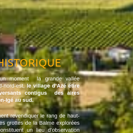
HISTORIQUE
 un moment la grande vallée
d-nord-est,
le village d’Azé étire
versants contigus des aires
n-Igé au sud.
ent revendiquer le rang de haut-
les grottes de la Balme explorées
onstituent un lieu d’observation