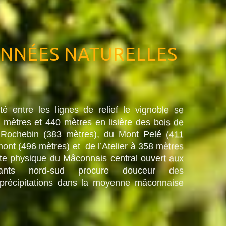
ONNÉES NATURELLES
té entre les lignes de relief le vignoble se
0 mètres et 440 mètres en lisière des bois de
Rochebin (383 mètres), du Mont Pelé (411
ont (496 mètres) et de l’Atelier à 358 mètres
exte physique du Mâconnais central ouvert aux
nants nord-sud procure douceur des
 précipitations dans la moyenne mâconnaise