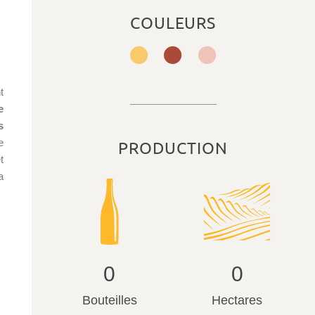
COULEURS
t
e
s
e
PRODUCTION
t
a
0
0
Bouteilles
Hectares