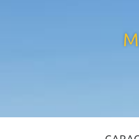
M
CARAC