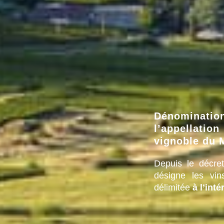
Dénominatio
l’appellat
vignoble du 
Depuis le décre
désigne les vin
délimitée
à l’int