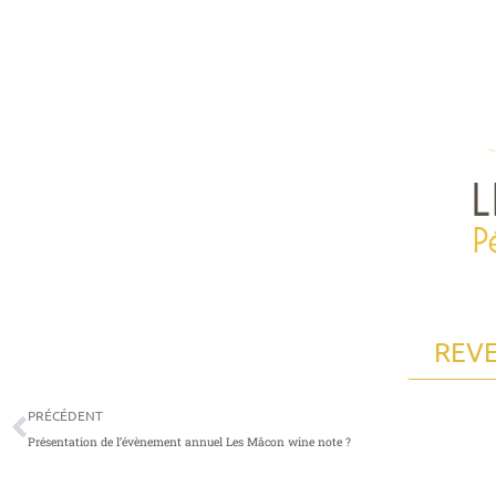
Aller
au
contenu
REVE
Précédent
PRÉCÉDENT
Présentation de l’évènement annuel Les Mâcon wine note ?