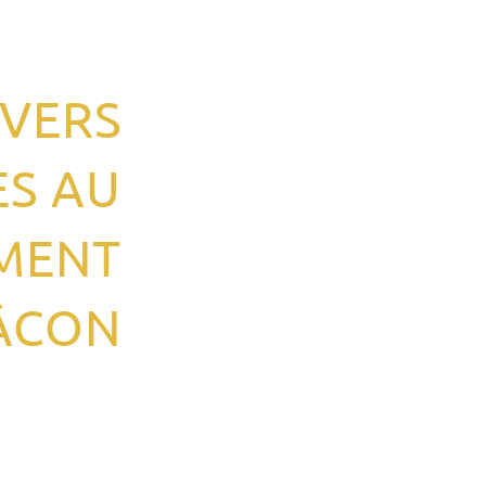
IVERS
ES AU
MENT
ÂCON